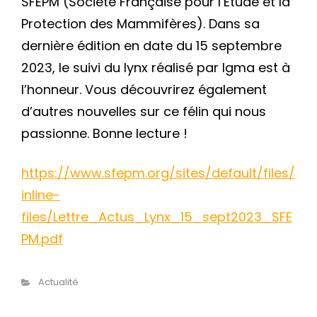
SFEPM (Société Française pour l’Étude et la
Protection des Mammifères). Dans sa
dernière édition en date du 15 septembre
2023, le suivi du lynx réalisé par Igma est à
l’honneur. Vous découvrirez également
d’autres nouvelles sur ce félin qui nous
passionne. Bonne lecture !
https://www.sfepm.org/sites/default/files/
inline-
files/Lettre_Actus_Lynx_15_sept2023_SFE
PM.pdf
cher
Catégories
Actualité