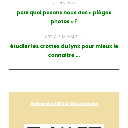
Navigation
PREV POST
Article
pourquoi posons nous des « pièges
précédent
de
photos » ?
l’article
ARTICLE SUIVANT
Article
étudier les crottes du lynx pour mieux le
suivant
connaitre …
Adhérer à IGMA-Biodivesité