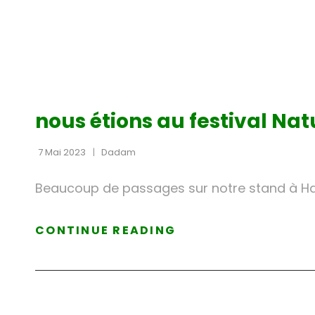
CAT
NON CLASSÉ
LINKS
nous étions au festival Nat
7 Mai 2023
Dadam
Beaucoup de passages sur notre stand à Haut
NOUS
CONTINUE READING
ÉTIONS
AU
FESTIVAL
NATURE