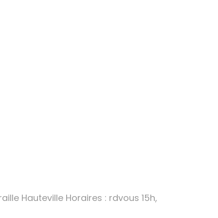
Reche
ille Hauteville Horaires : rdvous 15h,