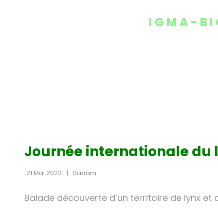
MENU
IGMA-BI
CAT
NON CLASSÉ
LINKS
Journée internationale du l
21 Mai 2023
Dadam
Balade découverte d’un territoire de lynx et d