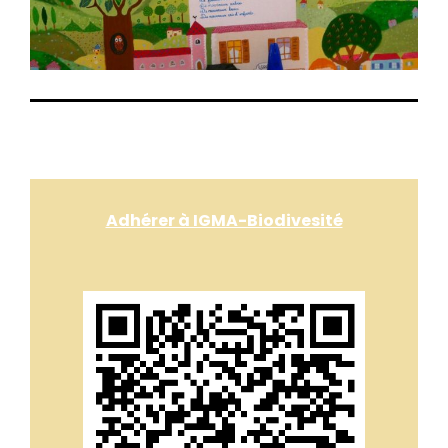
Adhérer à IGMA-Biodivesité