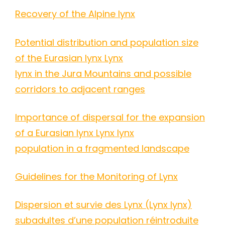
Recovery of the Alpine lynx
Potential distribution and population size
of the Eurasian lynx Lynx
lynx in the Jura Mountains and possible
corridors to adjacent ranges
Importance of dispersal for the expansion
of a Eurasian lynx Lynx lynx
population in a fragmented landscape
cher
Guidelines for the Monitoring of Lynx
Dispersion et survie des Lynx (Lynx lynx)
subadultes d’une population réintroduite