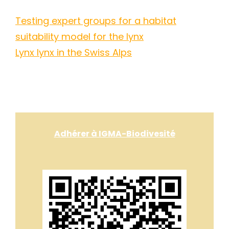
Testing expert groups for a habitat
suitability model for the lynx
Lynx lynx in the Swiss Alps
Adhérer à IGMA-Biodivesité