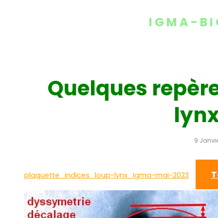
MENU
IGMA-BI
Quelques repères
lynx
9 Janvi
T
plaquette_indices_loup-lynx_Igma-mai-2023