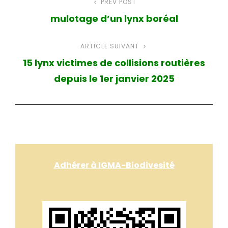
Navigation
PREV POST
Article
mulotage d’un lynx boréal
précédent
de
ARTICLE SUIVANT
Article
l’article
15 lynx victimes de collisions routières
suivant
depuis le 1er janvier 2025
Adhérer à IGMA-Biodivesité