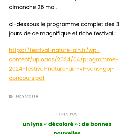
dimanche 26 mai.
ci-dessous le programme complet des 3
jours de ce magnifique et riche festival :
https://festival-nature-ain.fr/wp-
content/uploads/2024/04/programme-
2024-festival-nature-ain-v1-sans-gpj-
concours.pdf
Catégories
Non Classé
Navigation
PREV POST
Article
un lynx « décoloré » : de bonnes
précédent
de
nouvelles