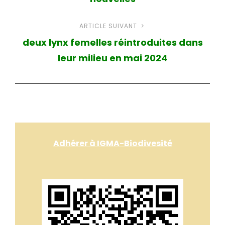
l’article
ARTICLE SUIVANT
Article
deux lynx femelles réintroduites dans
suivant
leur milieu en mai 2024
Adhérer à IGMA-Biodivesité