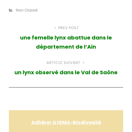
Catégories
Non Classé
Navigation
PREV POST
Article
une femelle lynx abattue dans le
précédent
de
département de l’Ain
l’article
ARTICLE SUIVANT
Article
un lynx observé dans le Val de Saône
suivant
Adhérer à IGMA-Biodivesité