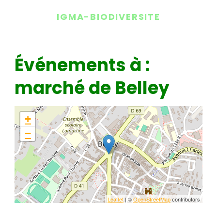
IGMA-BIODIVERSITE
Événements à :
marché de Belley
+
−
Leaflet
| ©
OpenStreetMap
contributors
Aucun résultat