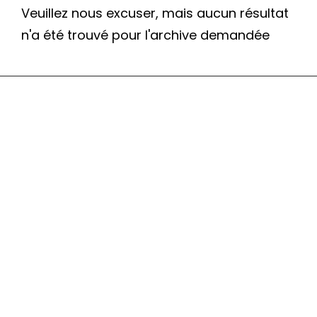
Veuillez nous excuser, mais aucun résultat
n'a été trouvé pour l'archive demandée
ARCHIVES
juin 2026
mai 2026
avril 2026
cher
mars 2026
décembre 2025
octobre 2025